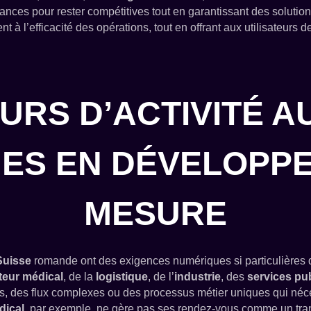
ndances pour rester compétitives tout en garantissant des soluti
t à l’efficacité des opérations, tout en offrant aux utilisateurs 
URS D’ACTIVITÉ A
UES EN DÉVELOPP
MESURE
Suisse
romande ont des exigences numériques si particulières 
teur médical
, de la
logistique
, de l’
industrie
, des
services pu
 des flux complexes ou des processus métier uniques qui nécess
dical
, par exemple, ne gère pas ses rendez-vous comme un tra