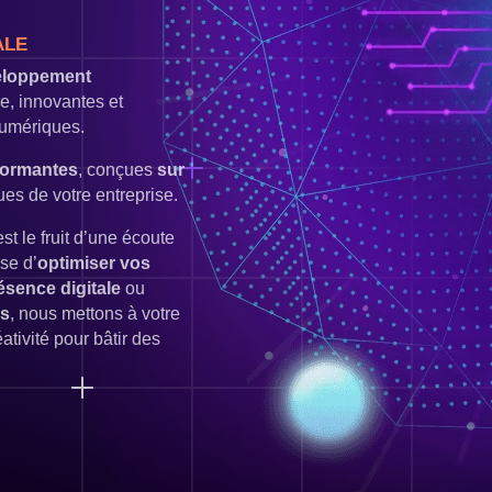
ALE
eloppement
e, innovantes et
numériques.
formantes
, conçues
sur
es de votre entreprise.
 le fruit d’une écoute
sse d’
optimiser vos
ésence digitale
ou
rs
, nous mettons à votre
ativité pour bâtir des