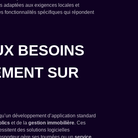
ons adaptées aux exigences locales et
des fonctionnalités spécifiques qui répondent
UX BESOINS
EMENT SUR
qu’un développement d’application standard
blics
et de la
gestion immobilière
. Ces
itent des solutions logicielles
nsporteur gère ses tournées ou un
service