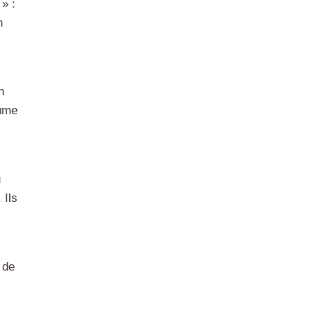
 » :
n
n
lume
u
 Ils
 de