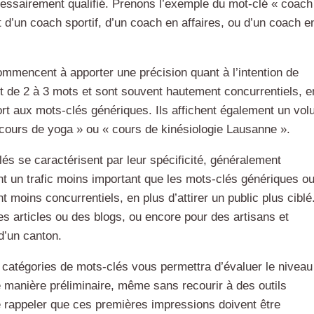
écessairement qualifié. Prenons l’exemple du mot-clé « coach
it d’un coach sportif, d’un coach en affaires, ou d’un coach e
mmencent à apporter une précision quant à l’intention de
 de 2 à 3 mots et sont souvent hautement concurrentiels, e
ort aux mots-clés génériques. Ils affichent également un vo
 cours de yoga » ou « cours de kinésiologie Lausanne ».
és se caractérisent par leur spécificité, généralement
rent un trafic moins important que les mots-clés génériques o
moins concurrentiels, en plus d’attirer un public plus ciblé.
es articles ou des blogs, ou encore pour des artisans et
d’un canton.
atégories de mots-clés vous permettra d’évaluer le niveau
 manière préliminaire, même sans recourir à des outils
de rappeler que ces premières impressions doivent être