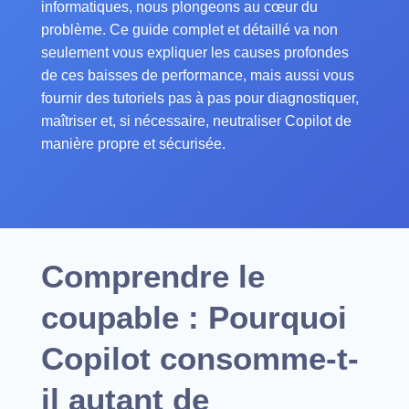
informatiques, nous plongeons au cœur du
problème. Ce guide complet et détaillé va non
seulement vous expliquer les causes profondes
de ces baisses de performance, mais aussi vous
fournir des tutoriels pas à pas pour diagnostiquer,
maîtriser et, si nécessaire, neutraliser Copilot de
manière propre et sécurisée.
Comprendre le
coupable : Pourquoi
Copilot consomme-t-
il autant de