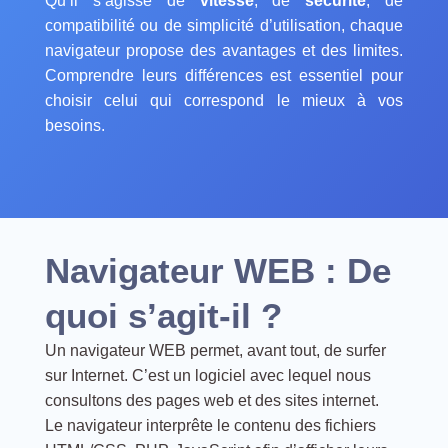
Qu’il s’agisse de
vitesse
, de
sécurité
, de
compatibilité ou de simplicité d’utilisation, chaque
navigateur propose des avantages et des limites.
Comprendre leurs différences est essentiel pour
choisir celui qui correspond le mieux à vos
besoins.
Navigateur WEB : De
quoi s’agit-il ?
Un navigateur WEB permet, avant tout, de surfer
sur Internet. C’est un logiciel avec lequel nous
consultons des pages web et des sites internet.
Le navigateur interprête le contenu des fichiers