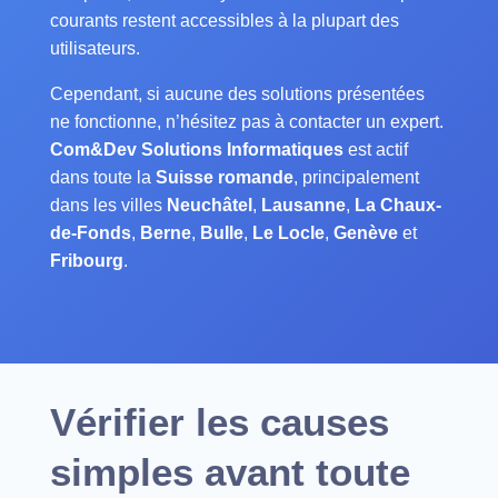
courants restent accessibles à la plupart des
utilisateurs.
Cependant, si aucune des solutions présentées
ne fonctionne, n’hésitez pas à contacter un expert.
Com&Dev Solutions Informatiques
est actif
dans toute la
Suisse romande
, principalement
dans les villes
Neuchâtel
,
Lausanne
,
La Chaux-
de-Fonds
,
Berne
,
Bulle
,
Le Locle
,
Genève
et
Fribourg
.
Vérifier les causes
simples avant toute