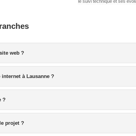
le suivi technique et ses évol
franches
site web ?
e internet à Lausanne ?
e ?
e projet ?