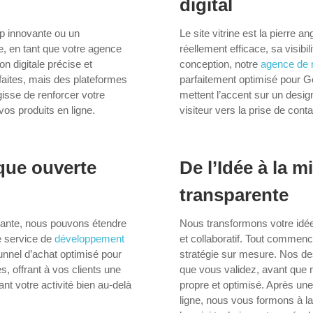
digital
up innovante ou un
Le site vitrine est la pierre an
e, en tant que votre agence
réellement efficace, sa visibil
n digitale précise et
conception, notre
agence de 
aites, mais des plateformes
parfaitement optimisé pour 
gisse de renforcer votre
mettent l’accent sur un design
vos produits en ligne.
visiteur vers la prise de conta
que ouverte
De l’Idée à la m
transparente
lisante, nous pouvons étendre
Nous transformons votre idée
re service de
développement
et collaboratif. Tout commenc
nnel d’achat optimisé pour
stratégie sur mesure. Nos d
, offrant à vos clients une
que vous validez, avant que 
nt votre activité bien au-delà
propre et optimisé. Après un
ligne, nous vous formons à la