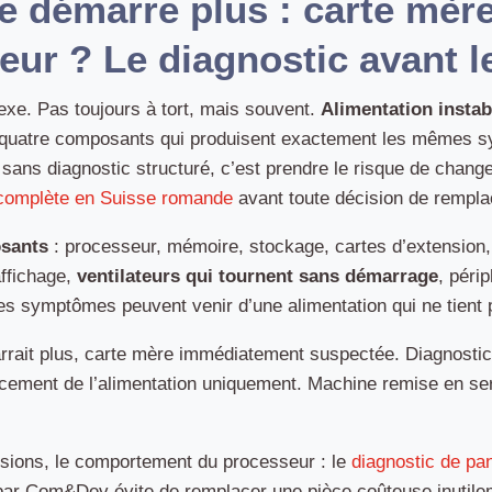
e démarre plus : carte mère
ur ? Le diagnostic avant 
exe. Pas toujours à tort, mais souvent.
Alimentation instab
e : quatre composants qui produisent exactement les mêmes
e sans diagnostic structuré, c’est prendre le risque de cha
 complète en Suisse romande
avant toute décision de rempl
osants
: processeur, mémoire, stockage, cartes d’extension, 
affichage,
ventilateurs qui tournent sans démarrage
, péri
s symptômes peuvent venir d’une alimentation qui ne tient 
rrait plus, carte mère immédiatement suspectée. Diagnosti
cement de l’alimentation uniquement. Machine remise en ser
ensions, le comportement du processeur : le
diagnostic de pan
ar Com&Dev évite de remplacer une pièce coûteuse inutile