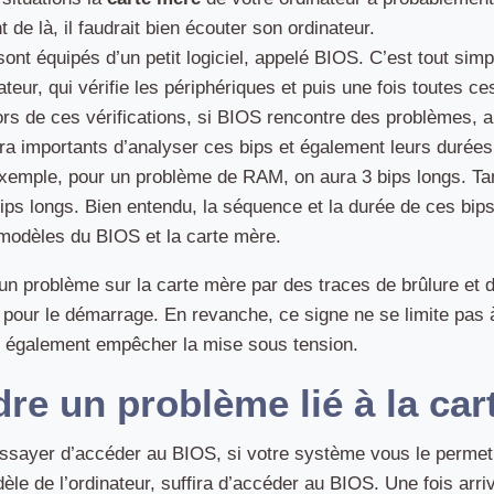
 de là, il faudrait bien écouter son ordinateur.
s sont équipés d’un petit logiciel, appelé BIOS. C’est tout s
teur, qui vérifie les périphériques et puis une fois toutes ce
ors de ces vérifications, si BIOS rencontre des problèmes, 
ra importants d’analyser ces bips et également leurs durées.
emple, pour un problème de RAM, on aura 3 bips longs. Tandi
bips longs. Bien entendu, la séquence et la durée de ces bip
 modèles du BIOS et la carte mère.
un problème sur la carte mère par des traces de brûlure et d
eur pour le démarrage. En revanche, ce signe ne se limite pa
nt également empêcher la mise sous tension.
e un problème lié à la car
 essayer d’accéder au BIOS, si votre système vous le permet
èle de l’ordinateur, suffira d’accéder au BIOS. Une fois arr