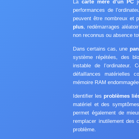
La
carte mère d’un PC
jo
performances de l’ordinate
peuvent être nombreux et par
plus
, redémarrages aléatoi
non reconnus ou absence tota
Dans certains cas, une
pan
système répétées, des bl
instable de l’ordinateur.
défaillances matérielles 
mémoire RAM endommagée ou
Identifier les
problèmes liés
matériel et des symptômes
permet également de mieux 
remplacer inutilement des 
problème.