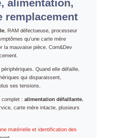
, alimentation,
le remplacement
le
, RAM défectueuse, processeur
 symptômes qu’une carte mère
nger la mauvaise pièce. Com&Dev
acement.
périphériques. Quand elle défaille,
phériques qui disparaissent,
plus ses tensions.
c complet :
alimentation défaillante
,
vice, carte mère intacte, plusieurs
ne matérielle et identification des
ment.